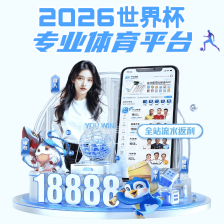
立即注册
888电子官网
官网 · 权
威体育数据平台
888电子官网 OFFICIAL WEBSITE
自2022年创立以来，
888电子官网
致力于为用户提供
包括NBA、英超、欧洲杯、LPL在内的热门赛事直播与
数据服务，广受用户信赖。
立即下载888电子官网APP