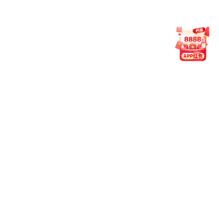
作为综合性的888电子官网平台，我们始终以科技驱动、服
务导向为核心，力求打造一个安全、稳定、可信赖的体育数
据与直播生态。
在推动行业标准提升的同时，888电子集团app官网(中国)股
份有限公司官网积极拓展创新边界，以高效响应用户需求为
目标，逐步形成独有的技术优势与服务口碑。
用户至
倾听用户声音，从细节中优化每一次访问体
上：
验。
科技驱
以智能系统支撑平台运行，提升数据响应速度
动：
与准确度。
责任引
坚守合规运营标准，构建值得信赖的体育信息
领：
环境。