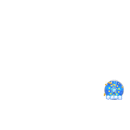
实时异常拦截
系统对异常请求进行即时分析处理，防止可疑操作对平
台正常秩序造成干扰。
版本更新记录
点击查看每次更新的重点改动，888电子官网将持续优化用
户体验。
v6.3.0 · 发布于 2025年10月
新增跨设备同步机制，收藏与偏好可随账号迁移。