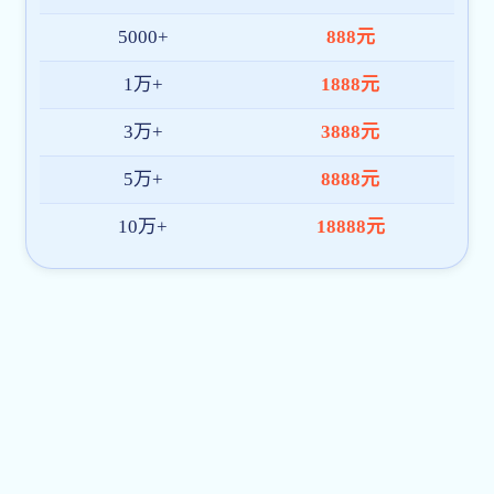
持续优化产品架构与内容体验，致力于成为全球领先的888
电子集团app官网(中国)股份有限公司官网平台。